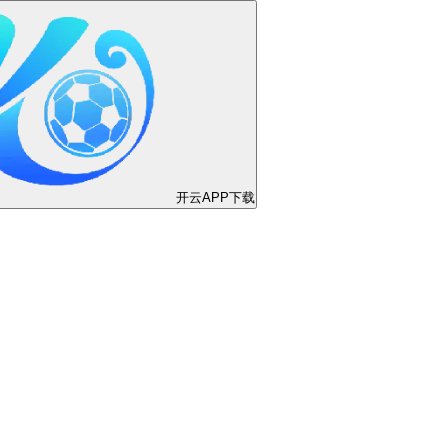
动端访问指南
洞察
过官方入口，快速唤起赛事动态、分时赔率和智能玩
完整的手机端体验。